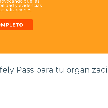
rovocando que las
ilidad y evidencias
penalizaciones.
COMPLETO
fely Pass para tu organizac