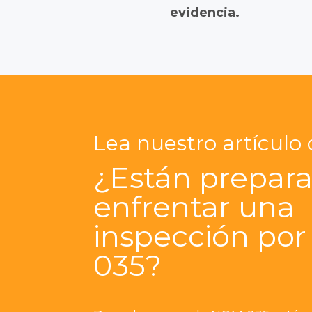
evidencia.
Lea nuestro artículo
¿Están prepar
enfrentar una
inspección por
035?