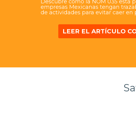
Descubre como la NOM 035 está p
empresas Mexicanas tengan trazab
de actividades para evitar caer en 
LEER EL ARTÍCULO 
Sa