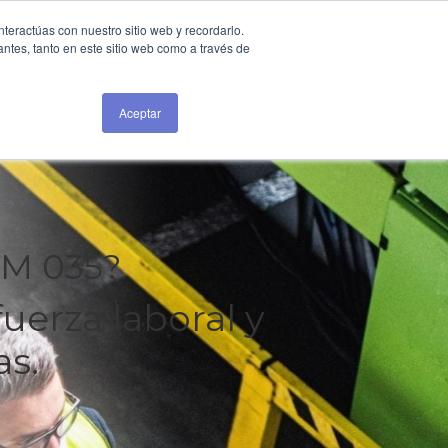
Login
nteractúas con nuestro sitio web y recordarlo.
antes, tanto en este sitio web como a través de
PIDE UN DEMO
Aceptar
OM 035?
uerza laboral y
as.