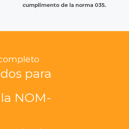
cumplimento de la norma 035.
 completo
ados para
 la NOM-